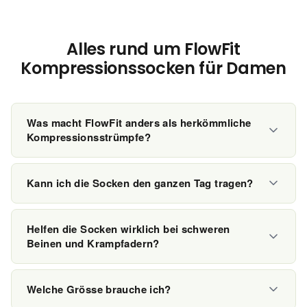
Alles rund um FlowFit
Kompressionssocken für Damen
Was macht FlowFit anders als herkömmliche
Kompressionsstrümpfe?
FlowFit verbindet
wirksame Kompression (15–20
mmHg)
mit stylischen Designs. Keine beigen Medizin-
Kann ich die Socken den ganzen Tag tragen?
Strümpfe – sondern Socken, die du gerne trägst und
Ja! FlowFit Socken sind für den
ganztägigen Einsatz
die niemand als Kompression erkennt.
konzipiert. Das atmungsaktive Material verhindert
Helfen die Socken wirklich bei schweren
Hitzestau – auch nach 10–12 Stunden fühlst du dich
Beinen und Krampfadern?
wohl.
Ja! Die gezielte Kompression
fördert die
Durchblutung
, reduziert Schwellungen und kann das
Welche Grösse brauche ich?
Risiko für Krampfadern senken. Viele Kundinnen