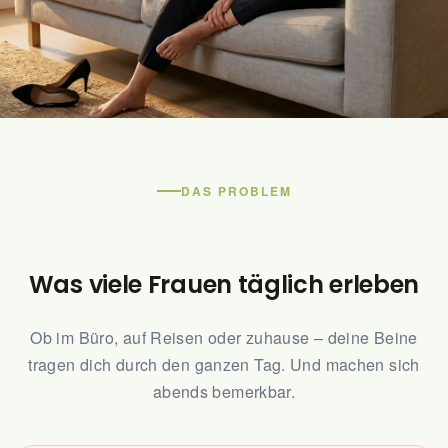
High Heels aus. Und die Beine
schreien trotzdem.
DAS PROBLEM
Nach einem langen Tag im Büro, im Stehen oder auf
Reisen – deine Beine haben mehr verdient als nur
eine Pause.
Was viele Frauen täglich erleben
Ob im Büro, auf Reisen oder zuhause – deine Beine
tragen dich durch den ganzen Tag. Und machen sich
abends bemerkbar.