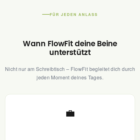
Kompression? Sieht für mich
nach Style aus.
FÜR JEDEN ANLASS
Wann FlowFit deine Beine
unterstützt
Nicht nur am Schreibtisch – FlowFit begleitet dich durch
jeden Moment deines Tages.
💼