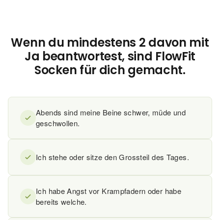
Kompression ja – aber nicht so. Du verdienst
Strümpfe, die wirken UND gut aussehen.
Wenn du mindestens 2 davon mit
Ja beantwortest, sind FlowFit
Socken für dich gemacht.
Abends sind meine Beine schwer, müde und
geschwollen.
Ich stehe oder sitze den Grossteil des Tages.
Ich habe Angst vor Krampfadern oder habe
bereits welche.