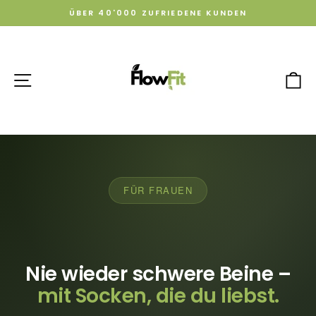
Direkt
ÜBER 40'000 ZUFRIEDENE KUNDEN
zum
Pause
Diashow
Inhalt
Seitennavigation
E
FÜR FRAUEN
Nie wieder schwere Beine –
mit Socken, die du liebst.