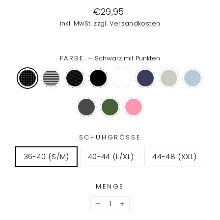
Normaler
€29,95
Preis
inkl. MwSt. zzgl.
Versandkosten
FARBE
—
Schwarz mit Punkten
SCHUHGRÖSSE
36-40 (S/M)
40-44 (L/XL)
44-48 (XXL)
MENGE
−
+